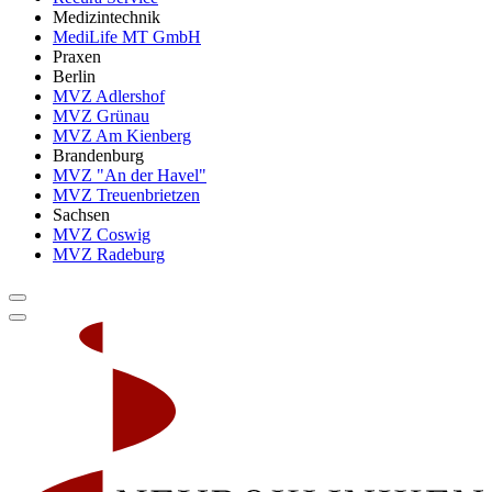
Medizintechnik
MediLife MT GmbH
Praxen
Berlin
MVZ Adlershof
MVZ Grünau
MVZ Am Kienberg
Brandenburg
MVZ "An der Havel"
MVZ Treuenbrietzen
Sachsen
MVZ Coswig
MVZ Radeburg