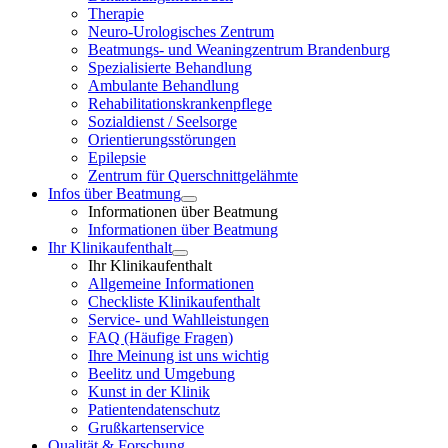
Therapie
Neuro-Urologisches Zentrum
Beatmungs- und Weaningzentrum Brandenburg
Spezialisierte Behandlung
Ambulante Behandlung
Rehabilitationskrankenpflege
Sozialdienst / Seelsorge
Orientierungsstörungen
Epilepsie
Zentrum für Querschnittgelähmte
Infos über Beatmung
Informationen über Beatmung
Informationen über Beatmung
Ihr Klinikaufenthalt
Ihr Klinikaufenthalt
Allgemeine Informationen
Checkliste Klinikaufenthalt
Service- und Wahlleistungen
FAQ (Häufige Fragen)
Ihre Meinung ist uns wichtig
Beelitz und Umgebung
Kunst in der Klinik
Patientendatenschutz
Grußkartenservice
Qualität & Forschung