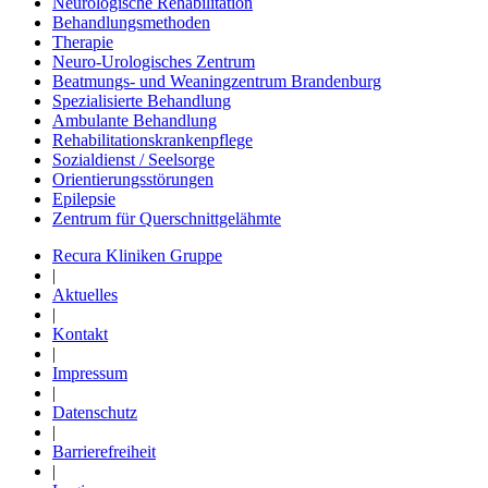
Neurologische Rehabilitation
Behandlungsmethoden
Therapie
Neuro-Urologisches Zentrum
Beatmungs- und Weaningzentrum Brandenburg
Spezialisierte Behandlung
Ambulante Behandlung
Rehabilitationskrankenpflege
Sozialdienst / Seelsorge
Orientierungsstörungen
Epilepsie
Zentrum für Querschnittgelähmte
Recura Kliniken Gruppe
|
Aktuelles
|
Kontakt
|
Impressum
|
Datenschutz
|
Barrierefreiheit
|