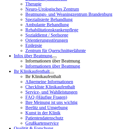
Therapie
Neuro-Urologisches Zentrum
Beatmungs- und Weaningzentrum Brandenburg
Spezialisierte Behandlung
Ambulante Behandlung
Rehabilitationskrankenpflege
Sozialdienst / Seelsorge
Orientierungsstörungen
Epilepsie
Zentrum für Querschnittgelähmte
Infos über Beatmung
Informationen über Beatmung
Informationen über Beatmung
Ihr Klinikaufenthalt
Ihr Klinikaufenthalt
Allgemeine Informationen
Checkliste Klinikaufenthalt
Service- und Wahlleistungen
FAQ (Häufige Fragen)
Ihre Meinung ist uns wichtig
Beelitz und Umgebung
Kunst in der Klinik
Patientendatenschutz
Grußkartenservice
Qualität & Forschung