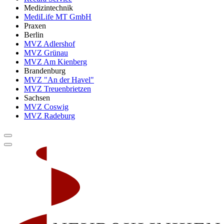
Medizintechnik
MediLife MT GmbH
Praxen
Berlin
MVZ Adlershof
MVZ Grünau
MVZ Am Kienberg
Brandenburg
MVZ "An der Havel"
MVZ Treuenbrietzen
Sachsen
MVZ Coswig
MVZ Radeburg