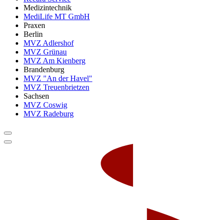
Medizintechnik
MediLife MT GmbH
Praxen
Berlin
MVZ Adlershof
MVZ Grünau
MVZ Am Kienberg
Brandenburg
MVZ "An der Havel"
MVZ Treuenbrietzen
Sachsen
MVZ Coswig
MVZ Radeburg